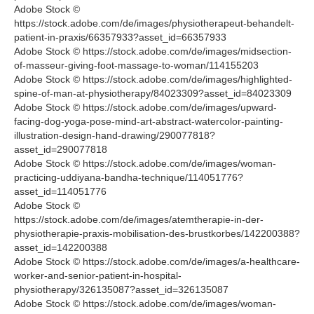
Adobe Stock ©
https://stock.adobe.com/de/images/physiotherapeut-behandelt-
patient-in-praxis/66357933?asset_id=66357933
Adobe Stock © https://stock.adobe.com/de/images/midsection-
of-masseur-giving-foot-massage-to-woman/114155203
Adobe Stock © https://stock.adobe.com/de/images/highlighted-
spine-of-man-at-physiotherapy/84023309?asset_id=84023309
Adobe Stock © https://stock.adobe.com/de/images/upward-
facing-dog-yoga-pose-mind-art-abstract-watercolor-painting-
illustration-design-hand-drawing/290077818?
asset_id=290077818
Adobe Stock © https://stock.adobe.com/de/images/woman-
practicing-uddiyana-bandha-technique/114051776?
asset_id=114051776
Adobe Stock ©
https://stock.adobe.com/de/images/atemtherapie-in-der-
physiotherapie-praxis-mobilisation-des-brustkorbes/142200388?
asset_id=142200388
Adobe Stock © https://stock.adobe.com/de/images/a-healthcare-
worker-and-senior-patient-in-hospital-
physiotherapy/326135087?asset_id=326135087
Adobe Stock © https://stock.adobe.com/de/images/woman-