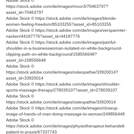
Adobe Stock ©
https://stock.adobe.com/de/images/moor3/70463797?
asset_id=70463797
Adobe Stock © https://stock.adobe.com/de/images/blonde-
women-feeling-freedom/85103255?asset_id=85103255
Adobe Stock © https://stock.adobe.com/de/images/verspannter-
nacken/44187776?asset_id=44187776
Adobe Stock © https://stock.adobe.com/de/images/painful-
shoulder-in-a-businesswoman-isolated-on-white-background-
clipping-path-on-white-background/158556648?
asset_id=158556648
Adobe Stock ©
https://stock.adobe.com/de/images/osteopathie/33920014?
asset_id=33920014
Adobe Stock © https://stock.adobe.com/de/images/shoulder-
sports-massage-therapy/278039107?asset_id=278039107
Adobe Stock ©
https://stock.adobe.com/de/images/osteopathie/33920014
Adobe Stock © https://stock.adobe.com/de/images/closeup-
image-of-hands-of-man-doing-massage-to-woman/249856448
Adobe Stock ©
https://stock.adobe.com/de/images/physiotherapeut-behandelt-
patient-in-praxis/67337743