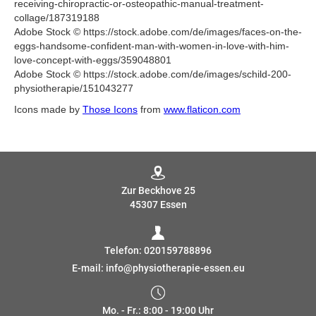
receiving-chiropractic-or-osteopathic-manual-treatment-
collage/187319188
Adobe Stock © https://stock.adobe.com/de/images/faces-on-the-
eggs-handsome-confident-man-with-women-in-love-with-him-
love-concept-with-eggs/359048801
Adobe Stock © https://stock.adobe.com/de/images/schild-200-
physiotherapie/151043277
Icons made by
Those Icons
from
www.flaticon.com
Zur Beckhove 25
45307 Essen
Telefon:
020159788896
E-mail:
info@physiotherapie-essen.eu
Mo. - Fr.: 8:00 - 19:00 Uhr