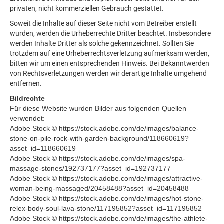
privaten, nicht kommerziellen Gebrauch gestattet.
Soweit die Inhalte auf dieser Seite nicht vom Betreiber erstellt
wurden, werden die Urheberrechte Dritter beachtet. Insbesondere
werden Inhalte Dritter als solche gekennzeichnet. Sollten Sie
trotzdem auf eine Urheberrechtsverletzung aufmerksam werden,
bitten wir um einen entsprechenden Hinweis. Bei Bekanntwerden
von Rechtsverletzungen werden wir derartige Inhalte umgehend
entfernen.
Bildrechte
Für diese Website wurden Bilder aus folgenden Quellen
verwendet:
Adobe Stock © https://stock.adobe.com/de/images/balance-
stone-on-pile-rock-with-garden-background/118660619?
asset_id=118660619
Adobe Stock © https://stock.adobe.com/de/images/spa-
massage-stones/192737177?asset_id=192737177
Adobe Stock © https://stock.adobe.com/de/images/attractive-
woman-being-massaged/20458488?asset_id=20458488
Adobe Stock © https://stock.adobe.com/de/images/hot-stone-
relex-body-soul-lava-stone/117195852?asset_id=117195852
Adobe Stock © https://stock.adobe.com/de/images/the-athlete-