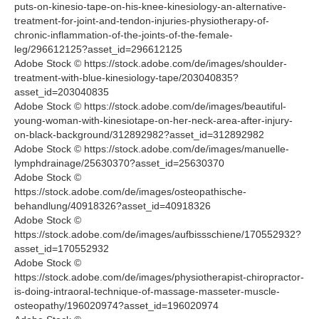
puts-on-kinesio-tape-on-his-knee-kinesiology-an-alternative-
treatment-for-joint-and-tendon-injuries-physiotherapy-of-
chronic-inflammation-of-the-joints-of-the-female-
leg/296612125?asset_id=296612125
Adobe Stock © https://stock.adobe.com/de/images/shoulder-
treatment-with-blue-kinesiology-tape/203040835?
asset_id=203040835
Adobe Stock © https://stock.adobe.com/de/images/beautiful-
young-woman-with-kinesiotape-on-her-neck-area-after-injury-
on-black-background/312892982?asset_id=312892982
Adobe Stock © https://stock.adobe.com/de/images/manuelle-
lymphdrainage/25630370?asset_id=25630370
Adobe Stock ©
https://stock.adobe.com/de/images/osteopathische-
behandlung/40918326?asset_id=40918326
Adobe Stock ©
https://stock.adobe.com/de/images/aufbissschiene/170552932?
asset_id=170552932
Adobe Stock ©
https://stock.adobe.com/de/images/physiotherapist-chiropractor-
is-doing-intraoral-technique-of-massage-masseter-muscle-
osteopathy/196020974?asset_id=196020974